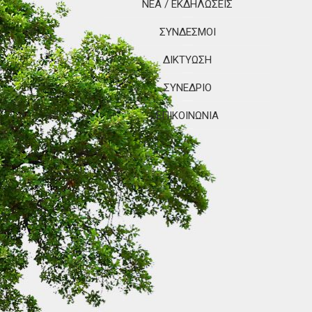
ΝΈΑ / ΕΚΔΗΛΏΣΕΙΣ
ΣΎΝΔΕΣΜΟΙ
ΔΙΚΤΎΩΣΗ
ΣΥΝΈΔΡΙΟ
ΕΠΙΚΟΙΝΩΝΊΑ