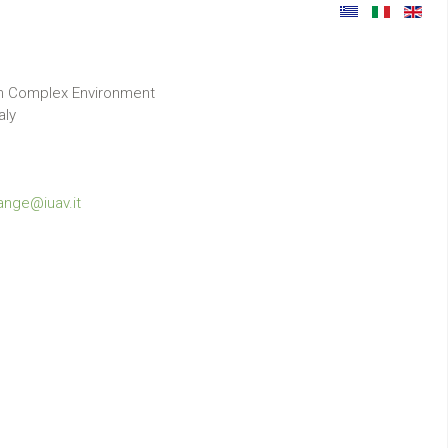
in Complex Environment
aly
o
ange@iuav.it