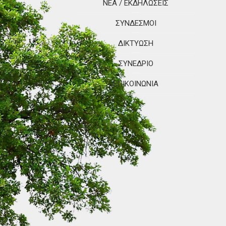
ΝΈΑ / ΕΚΔΗΛΏΣΕΙΣ
ΣΎΝΔΕΣΜΟΙ
ΔΙΚΤΎΩΣΗ
ΣΥΝΈΔΡΙΟ
ΕΠΙΚΟΙΝΩΝΊΑ