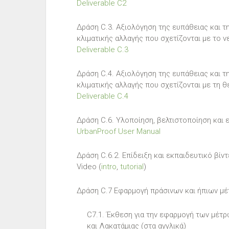
Deliverable C2
Δράση C.3. Αξιολόγηση της ευπάθειας και τ
κλιματικής αλλαγής που σχετίζονται με το ν
Deliverable C.3
Δράση C.4. Αξιολόγηση της ευπάθειας και τ
κλιματικής αλλαγής που σχετίζονται με τη 
Deliverable C.4
Δράση C.6. Υλοποίηση, βελτιστοποίηση και 
UrbanProof User Manual
Δράση C.6.2. Επίδειξη και εκπαιδευτικό βίν
Video (
intro
,
tutorial
)
Δράση C.7 Εφαρμογή πράσινων και ήπιων μ
C7.1. Έκθεση για την εφαρμογή των μέτ
και Λακατάμιας (στα αγγλικά)