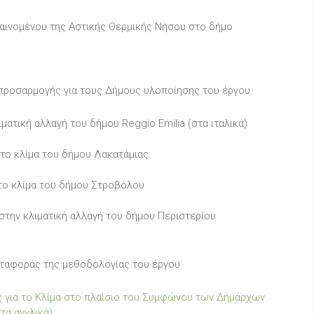
φαινομένου της Αστικής Θερμικής Νήσου στο δήμο
προσαρμογής για τους Δήμους υλοποίησης του έργου
ματική αλλαγή του δήμου Reggio Emilia (στα ιταλικά)
ι το κλίμα του δήμου Λακατάμιας
 το κλίμα του δήμου Στροβόλου
στην κλιματική αλλαγή του δήμου Περιστερίου
εταφοράς της μεθοδολογίας του έργου
ς για το Κλίμα στο πλαίσιο του Συμφώνου των Δημάρχων
τα αγγλικά)